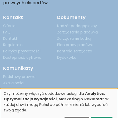
prawnych ekspertów.
Kontakt
Dokumenty
Oferta
Nadzór pedagogiczny
FAQ
Zarządzanie placówką
Kontakt
Zarządzanie kadrą
Regulamin
Plan pracy placówki
Polityka prywatności
Kontrola zarządcza
Dostępność cyfrowa
Dydaktyka
Komunikaty
Podstawy prawne
Aktualności
Czy możemy włączyć dodatkowe usługi dla
Analytics,
Optymalizacja wydajności, Marketing & Reklama
? W
każdej chwili mogą Państwo później zmienić lub wycofać
Copyright by Nadzór Pedagogiczny 2026
swoją zgodę.