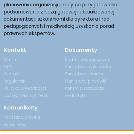
planowania, organizacji pracy po przygotowanie
podsumowania z bazą gotowej i aktualizowanej
dokumentacji, szkoleniami dla dyrektora i rad
pedagogicznych i możliwością uzyskania porad
prawnych ekspertów.
Kontakt
Dokumenty
Oferta
Nadzór pedagogiczny
FAQ
Zarządzanie placówką
Kontakt
Zarządzanie kadrą
Regulamin
Plan pracy placówki
Polityka prywatności
Kontrola zarządcza
Dostępność cyfrowa
Dydaktyka
Komunikaty
Podstawy prawne
Aktualności