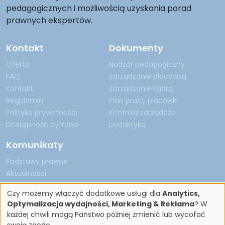
pedagogicznych i możliwością uzyskania porad
prawnych ekspertów.
Kontakt
Dokumenty
Oferta
Nadzór pedagogiczny
FAQ
Zarządzanie placówką
Kontakt
Zarządzanie kadrą
Regulamin
Plan pracy placówki
Polityka prywatności
Kontrola zarządcza
Dostępność cyfrowa
Dydaktyka
Komunikaty
Podstawy prawne
Aktualności
Czy możemy włączyć dodatkowe usługi dla
Analytics,
Optymalizacja wydajności, Marketing & Reklama
? W
każdej chwili mogą Państwo później zmienić lub wycofać
Copyright by Nadzór Pedagogiczny 2026
swoją zgodę.