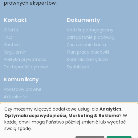
prawnych ekspertów.
Kontakt
Dokumenty
Oferta
Nadzór pedagogiczny
FAQ
Zarządzanie placówką
Kontakt
Zarządzanie kadrą
Regulamin
Plan pracy placówki
Polityka prywatności
Kontrola zarządcza
Dostępność cyfrowa
Dydaktyka
Komunikaty
Podstawy prawne
Aktualności
Czy możemy włączyć dodatkowe usługi dla
Analytics,
Optymalizacja wydajności, Marketing & Reklama
? W
każdej chwili mogą Państwo później zmienić lub wycofać
Copyright by Nadzór Pedagogiczny 2026
swoją zgodę.