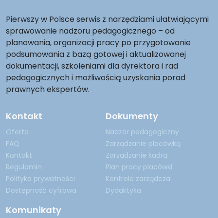
Pierwszy w Polsce serwis z narzędziami ułatwiającymi
sprawowanie nadzoru pedagogicznego – od
planowania, organizacji pracy po przygotowanie
podsumowania z bazą gotowej i aktualizowanej
dokumentacji, szkoleniami dla dyrektora i rad
pedagogicznych i możliwością uzyskania porad
prawnych ekspertów.
Kontakt
Dokumenty
Oferta
Nadzór pedagogiczny
FAQ
Zarządzanie placówką
Kontakt
Zarządzanie kadrą
Regulamin
Plan pracy placówki
Polityka prywatności
Kontrola zarządcza
Dostępność cyfrowa
Dydaktyka
Komunikaty