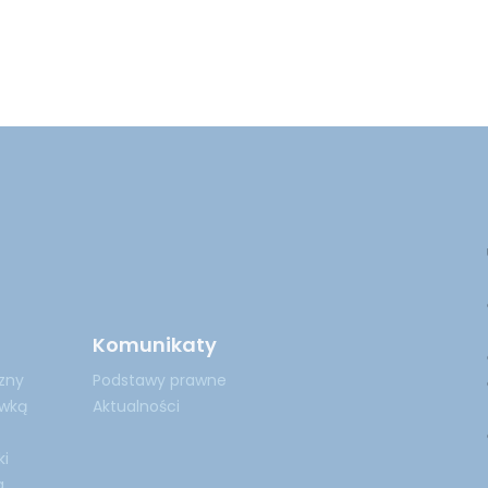
Komunikaty
zny
Podstawy prawne
ówką
Aktualności
ki
a