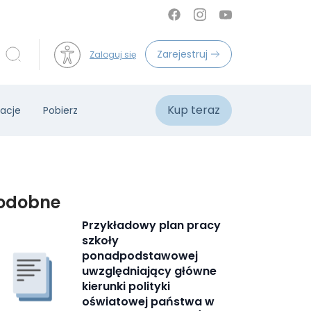
Zarejestruj
Zaloguj się
Kup teraz
acje
Pobierz
odobne
Przykładowy plan pracy
szkoły
ponadpodstawowej
uwzględniający główne
kierunki polityki
oświatowej państwa w