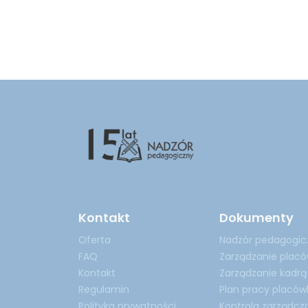
Kontakt
Dokumenty
Oferta
Nadzór pedagogic
FAQ
Zarządzanie plac
Kontakt
Zarządzanie kadrą
Regulamin
Plan pracy placów
Polityka prywatności
Kontrola zarządcz