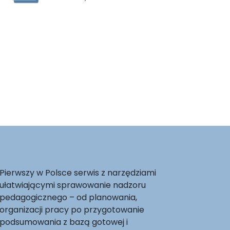
Pierwszy w Polsce serwis z narzędziami
ułatwiającymi sprawowanie nadzoru
pedagogicznego – od planowania,
organizacji pracy po przygotowanie
podsumowania z bazą gotowej i