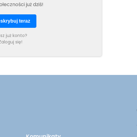
ołeczności już dziś!
skrybuj teraz
sz już konto?
Zaloguj się!
Komunikaty