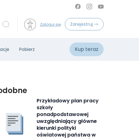
Zarejestruj
Zaloguj się
Kup teraz
acje
Pobierz
odobne
Przykładowy plan pracy
szkoły
ponadpodstawowej
uwzględniający główne
kierunki polityki
oświatowej państwa w