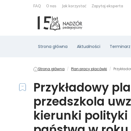
FAQ
O nas
Jak korzystać
Zapytaj eksperta
Strona główna
Aktualności
Terminarz
Strona główna
Plan pracy placówki
Przykłado
Przykładowy pla
przedszkola uw
kierunki polityk
państwa w roku