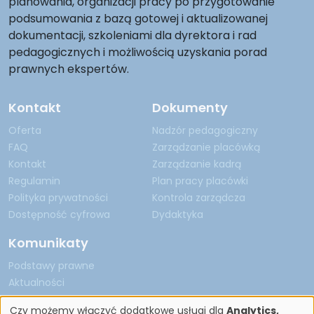
planowania, organizacji pracy po przygotowanie
podsumowania z bazą gotowej i aktualizowanej
dokumentacji, szkoleniami dla dyrektora i rad
pedagogicznych i możliwością uzyskania porad
prawnych ekspertów.
Kontakt
Dokumenty
Oferta
Nadzór pedagogiczny
FAQ
Zarządzanie placówką
Kontakt
Zarządzanie kadrą
Regulamin
Plan pracy placówki
Polityka prywatności
Kontrola zarządcza
Dostępność cyfrowa
Dydaktyka
Komunikaty
Podstawy prawne
Aktualności
Czy możemy włączyć dodatkowe usługi dla
Analytics,