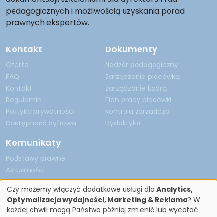
pedagogicznych i możliwością uzyskania porad
prawnych ekspertów.
Kontakt
Dokumenty
Oferta
Nadzór pedagogiczny
FAQ
Zarządzanie placówką
Kontakt
Zarządzanie kadrą
Regulamin
Plan pracy placówki
Polityka prywatności
Kontrola zarządcza
Dostępność cyfrowa
Dydaktyka
Komunikaty
Podstawy prawne
Aktualności
Czy możemy włączyć dodatkowe usługi dla
Analytics,
Optymalizacja wydajności, Marketing & Reklama
? W
każdej chwili mogą Państwo później zmienić lub wycofać
Copyright by Nadzór Pedagogiczny 2026