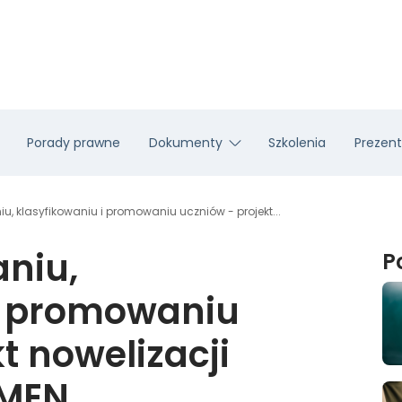
Porady prawne
Dokumenty
Szkolenia
Prezent
u, klasyfikowaniu i promowaniu uczniów - projekt...
niu,
P
i promowaniu
t nowelizacji
 MEN