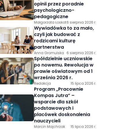
opinii przez poradnie
psychologiczno-
pedagogiczne
Małgorzata Łoskot
6 sierpnia 2026 r.
Wywiadówka to za mało,
czyli jak budować z
rodzicami kulturę
partnerstwa
Anna Gromulska
6 sierpnia 2026 r.
Spółdzielnie uczniowskie
po nowemu. Rewolucja w
prawie oświatowym od 1
września 2026 r.
Redakcja
15 lipca 2026 r.
Program „Pracownie
Kompas Jutra” –
wsparcie dla szkół
podstawowych i
placówek doskonalenia
nauczycieli
Marcin Majchrzak
15 lipca 2026 r.