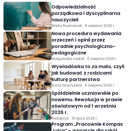
Odpowiedzialność
porządkowa i dyscyplinarna
nauczycieli
Marta Ruskowiak
6 sierpnia 2026 r.
Nowa procedura wydawania
orzeczeń i opinii przez
poradnie psychologiczno-
pedagogiczne
Małgorzata Łoskot
6 sierpnia 2026 r.
Wywiadówka to za mało, czyli
jak budować z rodzicami
kulturę partnerstwa
Anna Gromulska
6 sierpnia 2026 r.
Spółdzielnie uczniowskie po
nowemu. Rewolucja w prawie
oświatowym od 1 września
2026 r.
Redakcja
15 lipca 2026 r.
Program „Pracownie Kompas
Jutra” – wsparcie dla szkół