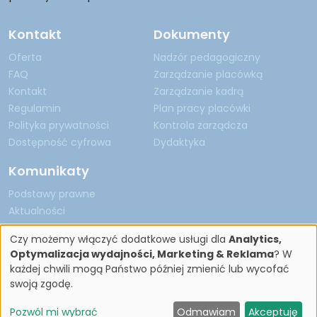
Kontakt
Dokumenty
Oferta
Nadzór pedagogiczny
FAQ
Zarządzanie placówką
Kontakt
Zarządzanie kadrą
Regulamin
Plan pracy placówki
Polityka prywatności
Kontrola zarządcza
Dostępność cyfrowa
Dydaktyka
Komunikaty
Podstawy prawne
Aktualności
Czy możemy włączyć dodatkowe usługi dla
Analytics,
Optymalizacja wydajności, Marketing & Reklama
? W
każdej chwili mogą Państwo później zmienić lub wycofać
Copyright by Nadzór Pedagogiczny 2026
swoją zgodę.
Pozwól mi wybrać
Odmawiam
Akceptuję