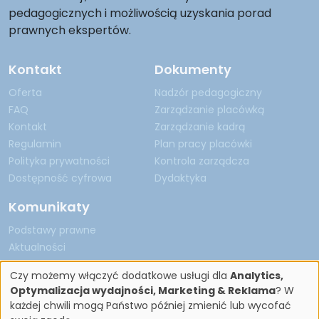
pedagogicznych i możliwością uzyskania porad
prawnych ekspertów.
Kontakt
Dokumenty
Oferta
Nadzór pedagogiczny
FAQ
Zarządzanie placówką
Kontakt
Zarządzanie kadrą
Regulamin
Plan pracy placówki
Polityka prywatności
Kontrola zarządcza
Dostępność cyfrowa
Dydaktyka
Komunikaty
Podstawy prawne
Aktualności
Czy możemy włączyć dodatkowe usługi dla
Analytics,
Optymalizacja wydajności, Marketing & Reklama
? W
każdej chwili mogą Państwo później zmienić lub wycofać
Copyright by Nadzór Pedagogiczny 2026