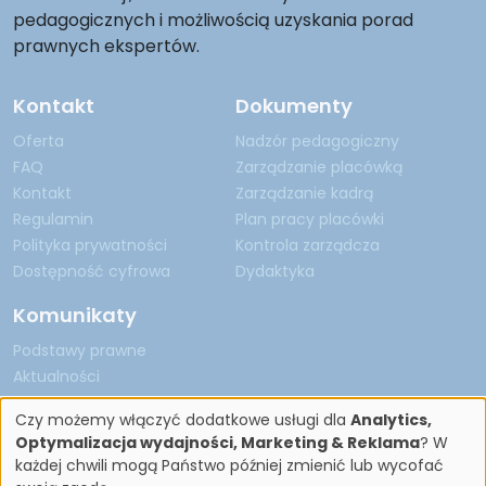
pedagogicznych i możliwością uzyskania porad
prawnych ekspertów.
Kontakt
Dokumenty
Oferta
Nadzór pedagogiczny
FAQ
Zarządzanie placówką
Kontakt
Zarządzanie kadrą
Regulamin
Plan pracy placówki
Polityka prywatności
Kontrola zarządcza
Dostępność cyfrowa
Dydaktyka
Komunikaty
Podstawy prawne
Aktualności
Czy możemy włączyć dodatkowe usługi dla
Analytics,
Optymalizacja wydajności, Marketing & Reklama
? W
każdej chwili mogą Państwo później zmienić lub wycofać
Copyright by Nadzór Pedagogiczny 2026