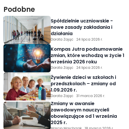
Podobne
Spółdzielnie uczniowskie -
nowe zasady zakładania i
działania
Dorota Zając
24 lipca 2026 r.
Kompas Jutra podsumowanie
zmian, które wchodzą w życie 1
września 2026 roku
Dorota Zając
24 lipca 2026 r.
Żywienie dzieci w szkołach i
przedszkolach – zmiany od
1.09.2026 r.
Dorota Zając
31 marca 2026 r.
Zmiany w awansie
zawodowym nauczycieli
obowiązujące od 1 września
2025 r.
Marcin Majchrzak
18 marca 2026 r.