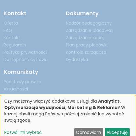
Kontakt
Dokumenty
Oferta
Nadzór pedagogiczny
FAQ
Zarządzanie placówką
Kontakt
Zarządzanie kadrą
Regulamin
Plan pracy placówki
Polityka prywatności
Kontrola zarządcza
Dostępność cyfrowa
Dydaktyka
Komunikaty
Podstawy prawne
Aktualności
Czy możemy włączyć dodatkowe usługi dla
Analytics,
Optymalizacja wydajności, Marketing & Reklama
? W
każdej chwili mogą Państwo później zmienić lub wycofać
Copyright by Nadzór Pedagogiczny 2026
swoją zgodę.
Pozwól mi wybrać
Odmawiam
Akceptuję