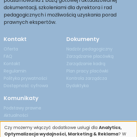
podsumowania z bazą gotowej i aktualizowanej
dokumentacji, szkoleniami dla dyrektora i rad
pedagogicznych i możliwością uzyskania porad
prawnych ekspertów.
Kontakt
Dokumenty
Oferta
Nadzór pedagogiczny
FAQ
Zarządzanie placówką
Kontakt
Zarządzanie kadrą
Regulamin
Plan pracy placówki
Polityka prywatności
Kontrola zarządcza
Dostępność cyfrowa
Dydaktyka
Komunikaty
Podstawy prawne
Aktualności
Czy możemy włączyć dodatkowe usługi dla
Analytics,
Optymalizacja wydajności, Marketing & Reklama
? W