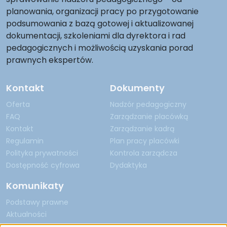
planowania, organizacji pracy po przygotowanie
podsumowania z bazą gotowej i aktualizowanej
dokumentacji, szkoleniami dla dyrektora i rad
pedagogicznych i możliwością uzyskania porad
prawnych ekspertów.
Kontakt
Dokumenty
Oferta
Nadzór pedagogiczny
FAQ
Zarządzanie placówką
Kontakt
Zarządzanie kadrą
Regulamin
Plan pracy placówki
Polityka prywatności
Kontrola zarządcza
Dostępność cyfrowa
Dydaktyka
Komunikaty
Podstawy prawne
Aktualności